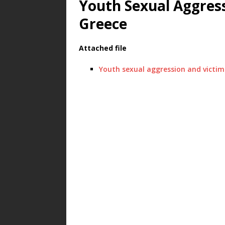
Youth Sexual Aggress
Greece
Attached file
Youth sexual aggression and victim