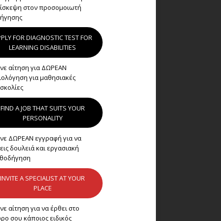
ίσκεψη στον προσομοιωτή
ήγησης
PLY FOR DIAGNOSTIC TEST FOR
LEARNING DISABILITIES
νε αίτηση για ΔΩΡΕΑΝ
ιολόγηση για μαθησιακές
σκολίες
FIND A JOB THAT SUITS YOUR
PERSONALITY
νε ΔΩΡΕΑΝ εγγραφή για να
εις δουλειά και εργασιακή
θοδήγηση
INVITE A SPECIALIST AT YOUR
PLACE
νε αίτηση για να έρθει στο
ρο σου κάποιος ειδικός