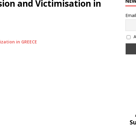
ion and Victimisation in
NEW
Email
Α
ization in GREECE
S