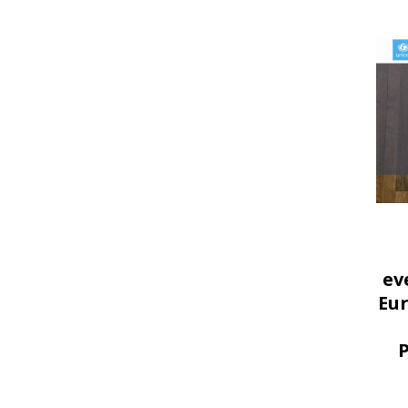
ev
Eu