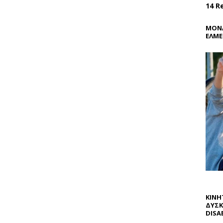
14 R
ΜΟΝΑ
ΕΛΜΕ
ΚΙΝΗ
ΔΥΣΚ
DISAB