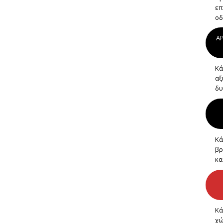
επ
οδ
AP
Κά
αξ
δυ
Κά
βρ
κα
Κά
χώ