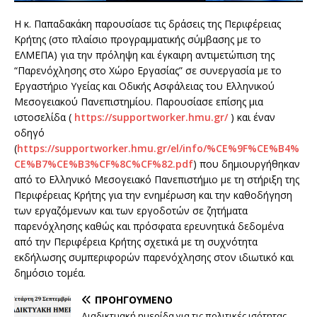
Η κ. Παπαδακάκη παρουσίασε τις δράσεις της Περιφέρειας
Κρήτης (στο πλαίσιο προγραμματικής σύμβασης με το
ΕΛΜΕΠΑ) για την πρόληψη και έγκαιρη αντιμετώπιση της
“Παρενόχλησης στο Χώρο Εργασίας” σε συνεργασία με το
Εργαστήριο Υγείας και Οδικής Ασφάλειας του Ελληνικού
Μεσογειακού Πανεπιστημίου. Παρουσίασε επίσης μια
ιστοσελίδα (
https://supportworker.hmu.gr/
) και έναν
οδηγό
(
https://supportworker.hmu.gr/el/info/%CE%9F%CE%B4%
CE%B7%CE%B3%CF%8C%CF%82.pdf
) που δημιουργήθηκαν
από το Ελληνικό Μεσογειακό Πανεπιστήμιο με τη στήριξη της
Περιφέρειας Κρήτης για την ενημέρωση και την καθοδήγηση
των εργαζόμενων και των εργοδοτών σε ζητήματα
παρενόχλησης καθώς και πρόσφατα ερευνητικά δεδομένα
από την Περιφέρεια Κρήτης σχετικά με τη συχνότητα
εκδήλωσης συμπεριφορών παρενόχλησης στον ιδιωτικό και
δημόσιο τομέα.
ΠΡΟΗΓΟΎΜΕΝΟ
Διαδικτυακή ημερίδα για τις πολιτικές ισότητας