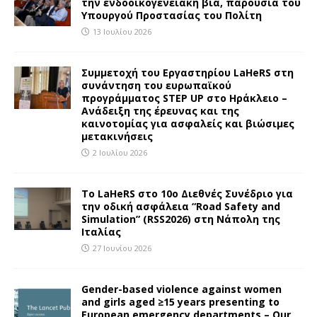
την ενδοοικογενειακή βία, παρουσία του
Υπουργού Προστασίας του Πολίτη
13 Ιουλίου 2026
Συμμετοχή του Εργαστηρίου LaHeRS στη
συνάντηση του ευρωπαϊκού
προγράμματος STEP UP στο Ηράκλειο –
Ανάδειξη της έρευνας και της
καινοτομίας για ασφαλείς και βιώσιμες
μετακινήσεις
2 Ιουλίου 2026
To LaHeRS στο 10ο Διεθνές Συνέδριο για
την οδική ασφάλεια “Road Safety and
Simulation” (RSS2026) στη Νάπολη της
Ιταλίας
27 Ιουνίου 2026
Gender-based violence against women
and girls aged ≥15 years presenting to
European emergency departments – Our