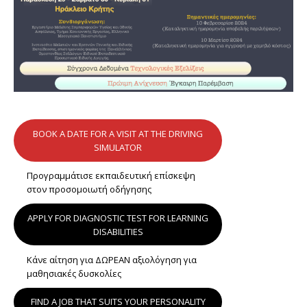
BOOK A DATE FOR A VISIT AT THE DRIVING
SIMULATOR
Προγραμμάτισε εκπαιδευτική επίσκεψη
στον προσομοιωτή οδήγησης
APPLY FOR DIAGNOSTIC TEST FOR LEARNING
DISABILITIES
Κάνε αίτηση για ΔΩΡΕΑΝ αξιολόγηση για
μαθησιακές δυσκολίες
FIND A JOB THAT SUITS YOUR PERSONALITY