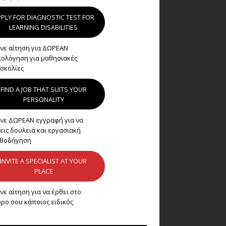
PLY FOR DIAGNOSTIC TEST FOR
LEARNING DISABILITIES
νε αίτηση για ΔΩΡΕΑΝ
ιολόγηση για μαθησιακές
σκολίες
FIND A JOB THAT SUITS YOUR
PERSONALITY
νε ΔΩΡΕΑΝ εγγραφή για να
εις δουλειά και εργασιακή
θοδήγηση
INVITE A SPECIALIST AT YOUR
PLACE
νε αίτηση για να έρθει στο
ρο σου κάποιος ειδικός