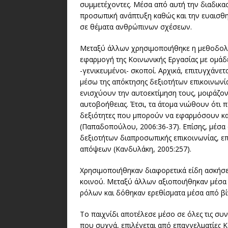
συμμετέχοντες. Μέσα από αυτή την διαδικ
προσωπική ανάπτυξη καθώς και την ευαισθη
σε θέματα ανθρώπινων σχέσεων.
Μεταξύ άλλων χρησιμοποιήθηκε η μεθοδολογ
εφαρμογή της Κοινωνικής Εργασίας με ομάδε
-γενικευμένοι- σκοποί. Αρχικά, επιτυγχάνε
μέσω της απόκτησης δεξιοτήτων επικοινωνία
ενισχύουν την αυτοεκτίμηση τους, μοιράζον
αυτοβοήθειας. Έτσι, τα άτομα νιώθουν ότι 
δεξιότητες που μπορούν να εφαρμόσουν και
(Παπαδοπούλου, 2006:36-37). Επίσης, μέσα α
δεξιοτήτων διαπροσωπικής επικοινωνίας, ε
απόψεων (Κανδυλάκη, 2005:257).
Χρησιμοποιήθηκαν διαφορετικά είδη ασκήσε
κοινού. Μεταξύ άλλων αξιοποιήθηκαν μέσα ό
ρόλων και δόθηκαν ερεθίσματα μέσα από βίν
Το παιχνίδι αποτέλεσε μέσο σε όλες τις συν
που συχνά, επιλέγεται από επαγγελματίες 