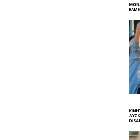
ΜΟΝΑ
ΕΛΜΕ
ΚΙΝΗ
ΔΥΣΚ
DISAB