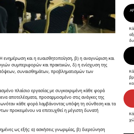
AP
Κά
αξ
δυ
 Η ενημέρωση και η ευαισθητοποίηση, β) η αναγνώριση και
υγιών συμπεριφορών και πρακτικών, δ) η ενίσχυση της
απόψεων, συναισθημάτων, προβληματισμών των
Κά
βρ
κα
ιασμένο πλαίσιο εργασίας με συγκεκριμένη κάθε φορά
ενα αποτελέσματα, προσαρμοσμένο στις ανάγκες της
ρφωνόταν κάθε φορά λαμβάνοντας υπόψη τη σύνθεση και τα
των προκειμένου να επιτευχθεί η μέγιστη δυνατή
Κά
χώ
μένες ως εξής: α) ασκήσεις γνωριμίας, β) διερεύνηση