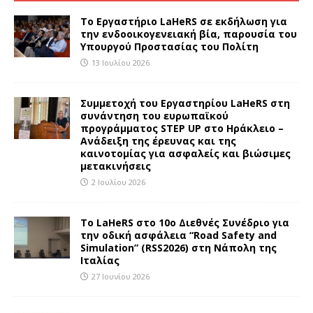
Το Εργαστήριο LaHeRS σε εκδήλωση για
την ενδοοικογενειακή βία, παρουσία του
Υπουργού Προστασίας του Πολίτη
13 Ιουλίου 2026
Συμμετοχή του Εργαστηρίου LaHeRS στη
συνάντηση του ευρωπαϊκού
προγράμματος STEP UP στο Ηράκλειο –
Ανάδειξη της έρευνας και της
καινοτομίας για ασφαλείς και βιώσιμες
μετακινήσεις
2 Ιουλίου 2026
To LaHeRS στο 10ο Διεθνές Συνέδριο για
την οδική ασφάλεια “Road Safety and
Simulation” (RSS2026) στη Νάπολη της
Ιταλίας
27 Ιουνίου 2026