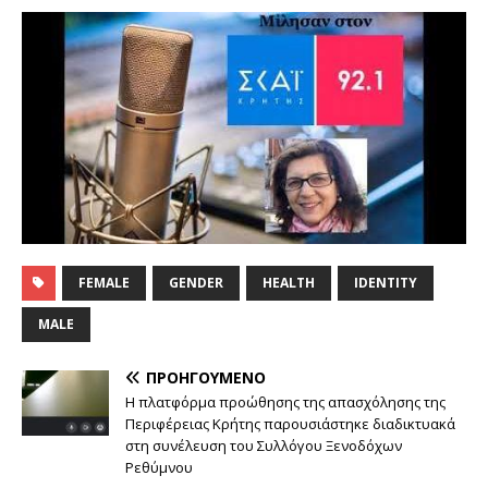
FEMALE
GENDER
HEALTH
IDENTITY
MALE
ΠΡΟΗΓΟΎΜΕΝΟ
Η πλατφόρμα προώθησης της απασχόλησης της
Περιφέρειας Κρήτης παρουσιάστηκε διαδικτυακά
στη συνέλευση του Συλλόγου Ξενοδόχων
Ρεθύμνου