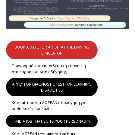
BOOK A DATE FOR A VISIT AT THE DRIVING
SIMULATOR
Προγραμμάτισε εκπαιδευτική επίσκεψη
στον προσομοιωτή οδήγησης
APPLY FOR DIAGNOSTIC TEST FOR LEARNING
DISABILITIES
Κάνε αίτηση για ΔΩΡΕΑΝ αξιολόγηση για
μαθησιακές δυσκολίες
FIND A JOB THAT SUITS YOUR PERSONALITY
Κάνε ΔΩΡΕΑΝ εγγραφή για να βρεις