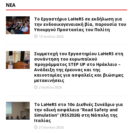
ΝΕΑ
Το Εργαστήριο LaHeRS σε εκδήλωση για
την ενδοοικογενειακή βία, παρουσία του
Υπουργού Προστασίας του Πολίτη
13 Ιουλίου 2026
Συμμετοχή του Εργαστηρίου LaHeRS στη
συνάντηση του ευρωπαϊκού
προγράμματος STEP UP στο Ηράκλειο –
Ανάδειξη της έρευνας και της
καινοτομίας για ασφαλείς και βιώσιμες
μετακινήσεις
2 Ιουλίου 2026
To LaHeRS στο 10ο Διεθνές Συνέδριο για
την οδική ασφάλεια “Road Safety and
Simulation” (RSS2026) στη Νάπολη της
Ιταλίας
27 Ιουνίου 2026