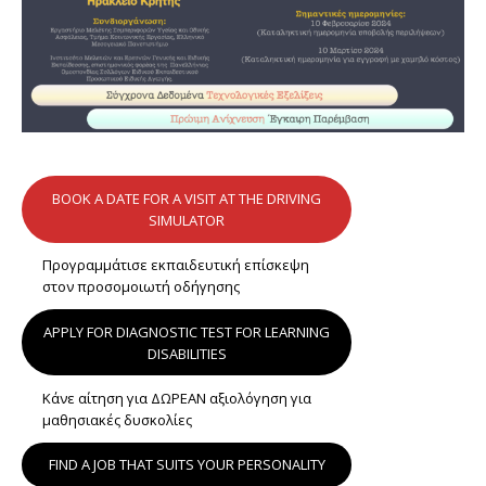
BOOK A DATE FOR A VISIT AT THE DRIVING
SIMULATOR
Προγραμμάτισε εκπαιδευτική επίσκεψη
στον προσομοιωτή οδήγησης
APPLY FOR DIAGNOSTIC TEST FOR LEARNING
DISABILITIES
Κάνε αίτηση για ΔΩΡΕΑΝ αξιολόγηση για
μαθησιακές δυσκολίες
FIND A JOB THAT SUITS YOUR PERSONALITY