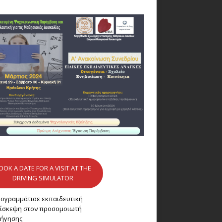
OOK A DATE FOR A VISIT AT THE
DRIVING SIMULATOR
ογραμμάτισε εκπαιδευτική
ίσκεψη στον προσομοιωτή
ήγησης