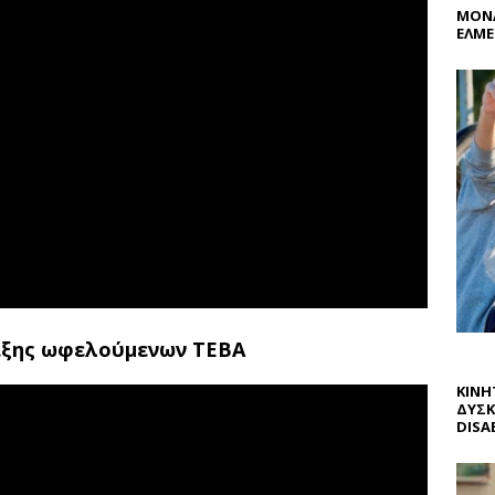
ΜΟΝΑ
ΕΛΜΕ
ιξης ωφελούμενων ΤΕΒΑ
ΚΙΝΗ
ΔΥΣΚ
DISAB