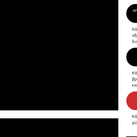
AP
Κά
αξ
δυ
Κά
βρ
κα
Κά
χώ