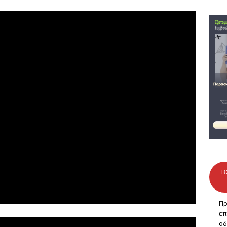
B
Πρ
επ
οδ