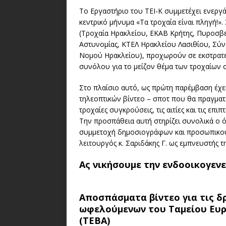
Το Εργαστήριο του ΤΕΙ-Κ συμμετέχει ενεργά
κεντρικό μήνυμα «Τα τροχαία είναι πληγή!».
(Τροχαία Ηρακλείου, ΕΚΑΒ Κρήτης, Πυροσβ
Αστυνομίας, ΚΤΕΛ Ηρακλείου Λασιθίου, Σύ
Νομού Ηρακλείου), προχωρούν σε εκστρατε
συνόλου για το μείζον θέμα των τροχαίων 
Στο πλαίσιο αυτό, ως πρώτη παρέμβαση έχει
τηλεοπτικών βίντεο – σποτ που θα πραγματε
τροχαίες συγκρούσεις, τις αιτίες και τις επιπ
Την προσπάθεια αυτή στηρίζει συνολικά ο ό
συμμετοχή δημοσιογράφων και προσωπικού,
λειτουργός κ. Σαριδάκης Γ. ως εμπνευστής τ
Ας νικήσουμε την ενδοοικογενε
Αποσπάσματα βίντεο για τις δ
ωφελούμενων του Ταμείου Ευρ
(ΤΕΒΑ)