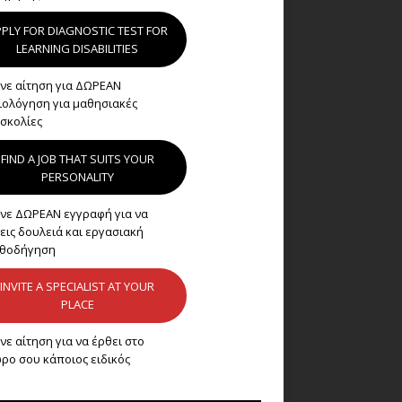
PLY FOR DIAGNOSTIC TEST FOR
LEARNING DISABILITIES
νε αίτηση για ΔΩΡΕΑΝ
ιολόγηση για μαθησιακές
σκολίες
FIND A JOB THAT SUITS YOUR
PERSONALITY
νε ΔΩΡΕΑΝ εγγραφή για να
εις δουλειά και εργασιακή
θοδήγηση
INVITE A SPECIALIST AT YOUR
PLACE
νε αίτηση για να έρθει στο
ρο σου κάποιος ειδικός