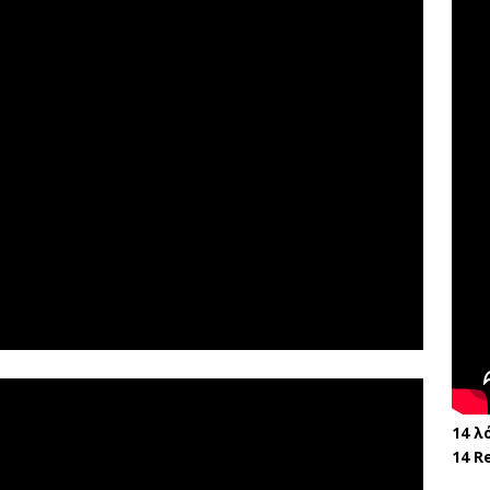
14 λ
14 R