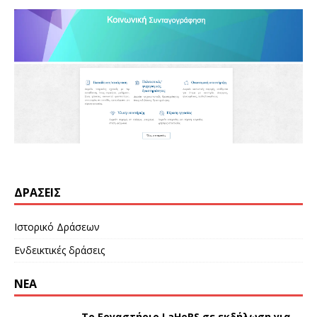
ΔΡΆΣΕΙΣ
Ιστορικό Δράσεων
Ενδεικτικές δράσεις
ΝΕΑ
Το Εργαστήριο LaHeRS σε εκδήλωση για