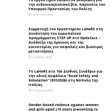
την ενδοοικογενειακή βία, παρουσία του
Υπουργού Προστασίας του Πολίτη
13 Ιουλίου 2026
Συμμετοχή του Εργαστηρίου LaHeRS στη
συνάντηση του ευρωπαϊκού
προγράμματος STEP UP στο Ηράκλειο –
Ανάδειξη της έρευνας και της
καινοτομίας για ασφαλείς και βιώσιμες
μετακινήσεις
2 Ιουλίου 2026
To LaHeRS στο 10ο Διεθνές Συνέδριο για
την οδική ασφάλεια “Road Safety and
Simulation” (RSS2026) στη Νάπολη της
Ιταλίας
27 Ιουνίου 2026
Gender-based violence against women
and girls aged ≥15 years presenting to