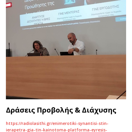
Δράσεις Προβολής & Διάχυσης
https://radiolasithi.gr/enimerotiki-synantisi-stin-
ierapetra-gia-tin-kainotoma-platforma-eyresis-