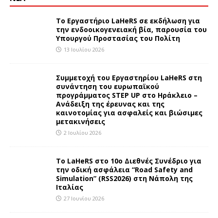
Το Εργαστήριο LaHeRS σε εκδήλωση για
την ενδοοικογενειακή βία, παρουσία του
Υπουργού Προστασίας του Πολίτη
13 Ιουλίου 2026
Συμμετοχή του Εργαστηρίου LaHeRS στη
συνάντηση του ευρωπαϊκού
προγράμματος STEP UP στο Ηράκλειο –
Ανάδειξη της έρευνας και της
καινοτομίας για ασφαλείς και βιώσιμες
μετακινήσεις
2 Ιουλίου 2026
To LaHeRS στο 10ο Διεθνές Συνέδριο για
την οδική ασφάλεια “Road Safety and
Simulation” (RSS2026) στη Νάπολη της
Ιταλίας
27 Ιουνίου 2026