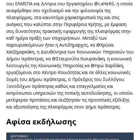
του ΕΛΜΕΠΑ και Δ/ντρια του Εργαστηρίου @LaHeRS, η οποία
αναφέρθηκε στο σχεδιασμό και την φιλοσοφία της
πλατφόρμας, στα καινοτόμα χαρακτηριστικά της και στις
ανάγκες που καλύπτει στην Περιφέρεια Κρήτης, με έμφαση
στις δυνατότητες πρακτικής εφαρμογής της πλατφόρμας στην
καθ’ ημέρα πράξη των επιχειρήσεων. Μεταξύ των
παρευρισκόμενων ήταν η Αντιδήμαρχος, κα @Χρύσα
Χατζημαρκάκη, η Διευθύντρια των Κοινωνικών Υπηρεσιών του
Δήμου Ιεράπετρας, κα @Σταυρούλα Κιουρανάκη, η κοινωνική
λειτουργός της Κοινωνικής Υπηρεσίας κα @Ηρώ Βαρδάκη,
εργαζόμενοι στο Κέντρο Κοινότητας και σε άλλες κοινωνικές
δομές του Δήμου Ιεράπετρας, ο Πρόεδρος του Συλλόγου
Ξενοδόχων Ιεράπετρας καθώς και επαγγελματίες και
εκπρόσωποι υπηρεσιών της τοπικής αυτοδιοίκησης, οι οποίοι
μετέφεραν προτάσεις και συζήτησαν τις προοπτικές εξέλιξης
και αξιοποίησης της πλατφόρμας στον Δήμο Ιεράπετρας.
Αφίσα εκδήλωσης