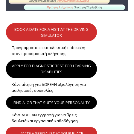
BOOK A DATE FOR A VISIT AT THE DRIVING
SIMULATOR
Προγραμμάτισε εκπαιδευτική επίσκεψη
στον προσομοιωτή οδήγησης
APPLY FOR DIAGNOSTIC TEST FOR LEARNING
DISABILITIES
Κάνε αίτηση για ΔΩΡΕΑΝ αξιολόγηση για
μαθησιακές δυσκολίες
FIND A JOB THAT SUITS YOUR PERSONALITY
Κάνε ΔΩΡΕΑΝ εγγραφή για να βρεις
δουλειά και εργασιακή καθοδήγηση
INVITE A SPECIALIST AT YOUR PLACE