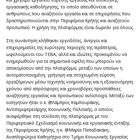
εργασιακής καθοδήγησης, το οποίο απευθύνεται σε
ανθρώπους που αναζητούν εργασία και σε επιχειρήσεις που
δραστηριοποιούνται στην Περιφέρεια Κρήτης και αναζητούν
προσωπικό. Η χρήση της πλατφόρμας είναι δωρεάν για όλους.
Στη συνάντηση κλήθηκαν εργοδότες, άνεργοι και
επιχειρηματίες της ευρύτερης περιοχής της Ιεράπετρας,
ωφελούμενοι του ΤΕΒΑ, αλλά και ιδιώτες, προκειμένου να
ενημερωθούν για τα σημαντικά οφέλη που μπορούν να
αποκομίσουν από την πλατφόρμα, μεταξύ των οποίων η
αυτοματοποιημένη, γρήγορη και στοχευμένη εύρεση
εργαζόμενων μέσω τεχνητής νοημοσύνης και η εξοικονόμηση
χρόνου από απρόσφορες και χρονοβόρες προσπάθειες
αναζήτησης εργασίας και προσωπικού αντίστοιχα. Μεταξύ των
εισηγητών ήταν ο κ. @Λάμπρος Καμπουράκης,
Αντιπεριφερειάρχης Κοινωνικής Πολιτικής, ο οποίος
αναφέρθηκε στη σύνδεση της πλατφόρμας με τον
Περιφερειακό Σχεδιασμό κοινωνικής και εργασιακής ένταξης
της Περιφέρειας Κρήτης, η κ. @Μαρία Παπαδακάκη,
Αναπληρώτρια Καθηγήτρια στο Τμήμα Κοινωνικής Εργασίας