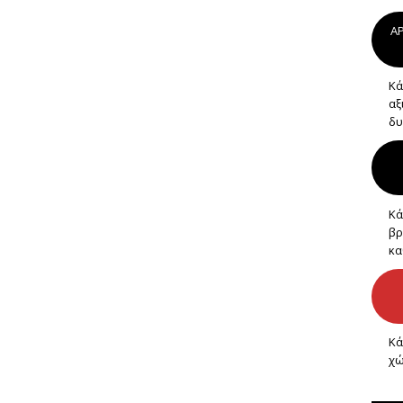
AP
Κά
αξ
δυ
Κά
βρ
κα
Κά
χώ