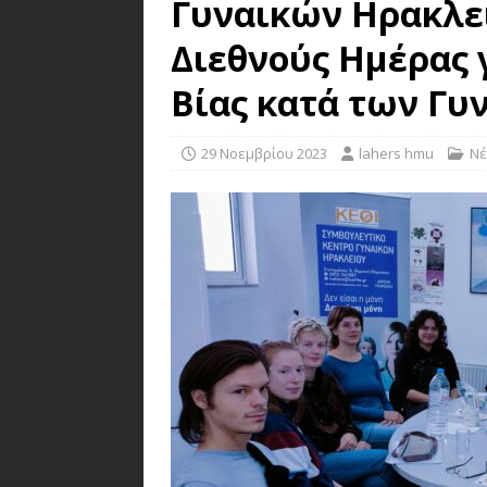
Γυναικών Ηρακλεί
Διεθνούς Ημέρας 
Βίας κατά των Γυ
29 Νοεμβρίου 2023
lahers hmu
Νέ