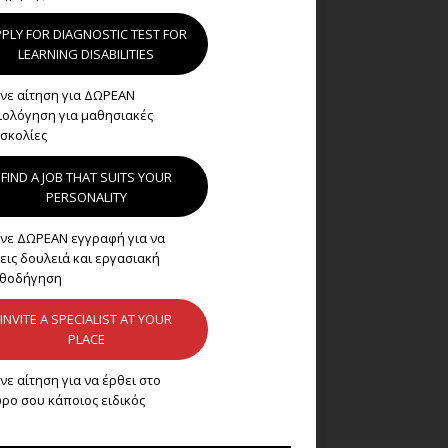
PLY FOR DIAGNOSTIC TEST FOR
LEARNING DISABILITIES
νε αίτηση για ΔΩΡΕΑΝ
ιολόγηση για μαθησιακές
σκολίες
FIND A JOB THAT SUITS YOUR
PERSONALITY
νε ΔΩΡΕΑΝ εγγραφή για να
εις δουλειά και εργασιακή
θοδήγηση
INVITE A SPECIALIST AT YOUR
PLACE
νε αίτηση για να έρθει στο
ρο σου κάποιος ειδικός