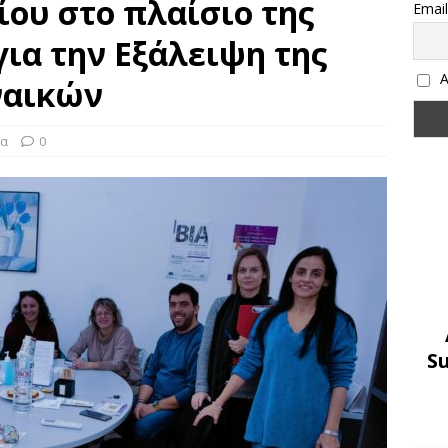
ου στο πλαίσιο της
Email
για την Εξάλειψη της
Α
ναικών
α
0
S