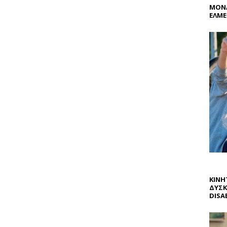
ΜΟΝΑ
ΕΛΜΕ
ΚΙΝΗ
ΔΥΣΚ
DISAB