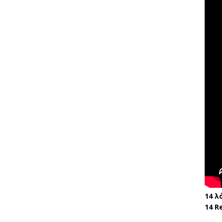
14 λ
14 R