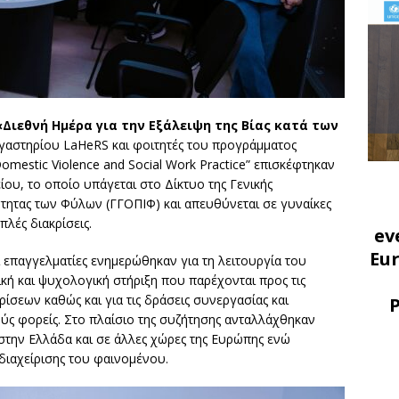
«Διεθνή Ημέρα για την Εξάλειψη της Βίας κατά των
γαστηρίου LaHeRS και φοιτητές του προγράμματος
estic Violence and Social Work Practice” επισκέφτηκαν
ου, το οποίο υπάγεται στο Δίκτυο της Γενικής
σότητας των Φύλων (ΓΓΟΠΙΦ) και απευθύνεται σε γυναίκες
λές διακρίσεις.
ev
Eu
αι επαγγελματίες ενημερώθηκαν για τη λειτουργία του
ική και ψυχολογική στήριξη που παρέχονται προς τις
ίσεων καθώς και για τις δράσεις συνεργασίας και
ύς φορείς. Στο πλαίσιο της συζήτησης ανταλλάχθηκαν
 στην Ελλάδα και σε άλλες χώρες της Ευρώπης ενώ
διαχείρισης του φαινομένου.