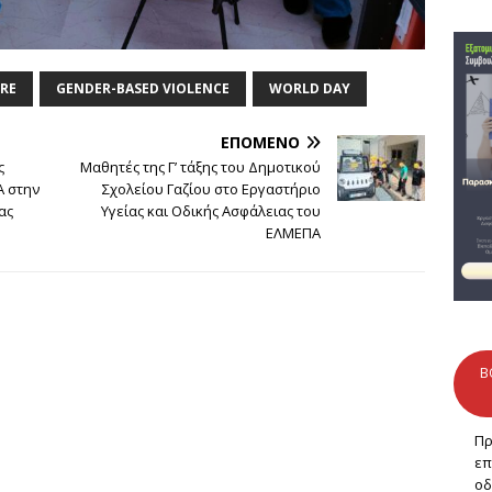
RE
GENDER-BASED VIOLENCE
WORLD DAY
ΕΠΌΜΕΝΟ
ς
Μαθητές της Γ’ τάξης του Δημοτικού
Α στην
Σχολείου Γαζίου στο Εργαστήριο
ας
Υγείας και Οδικής Ασφάλειας του
ΕΛΜΕΠΑ
B
Πρ
επ
οδ