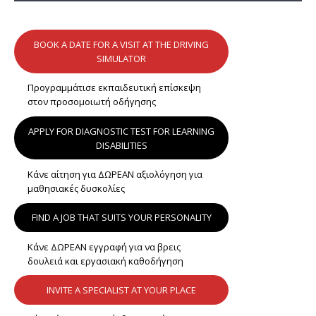
BOOK A DATE FOR A VISIT AT THE DRIVING
SIMULATOR
Προγραμμάτισε εκπαιδευτική επίσκεψη
στον προσομοιωτή οδήγησης
APPLY FOR DIAGNOSTIC TEST FOR LEARNING
DISABILITIES
Κάνε αίτηση για ΔΩΡΕΑΝ αξιολόγηση για
μαθησιακές δυσκολίες
FIND A JOB THAT SUITS YOUR PERSONALITY
Κάνε ΔΩΡΕΑΝ εγγραφή για να βρεις
δουλειά και εργασιακή καθοδήγηση
INVITE A SPECIALIST AT YOUR PLACE