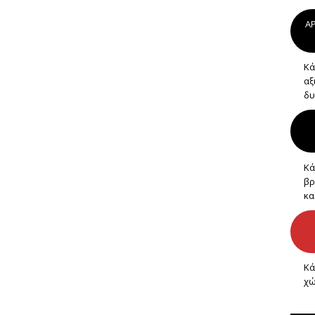
AP
Κά
αξ
δυ
Κά
βρ
κα
Κά
χώ