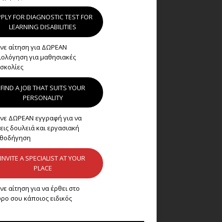
PLY FOR DIAGNOSTIC TEST FOR
LEARNING DISABILITIES
νε αίτηση για ΔΩΡΕΑΝ
ιολόγηση για μαθησιακές
σκολίες
FIND A JOB THAT SUITS YOUR
PERSONALITY
νε ΔΩΡΕΑΝ εγγραφή για να
εις δουλειά και εργασιακή
θοδήγηση
INVITE A SPECIALIST AT YOUR
PLACE
νε αίτηση για να έρθει στο
ρο σου κάποιος ειδικός