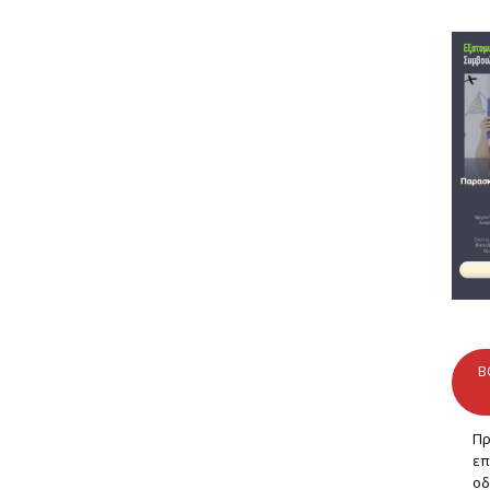
B
Πρ
επ
οδ