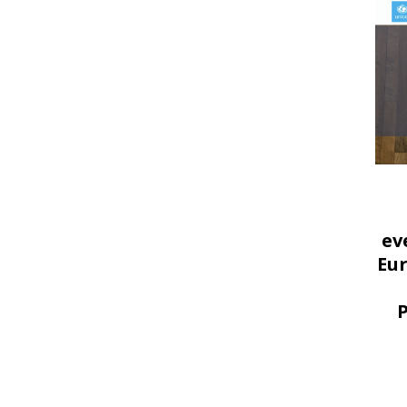
ev
Eu