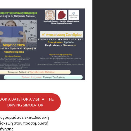
OOK A DATE FOR A VISIT AT THE
DRIVING SIMULATOR
ογραμμάτισε εκπαιδευτική
ίσκεψη στον προσομοιωτή
ήγησης