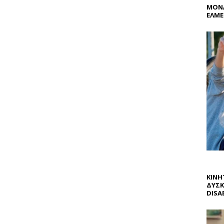
ΜΟΝΑ
ΕΛΜΕ
ΚΙΝΗ
ΔΥΣΚ
DISAB