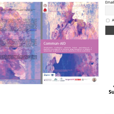
Email
Α
S