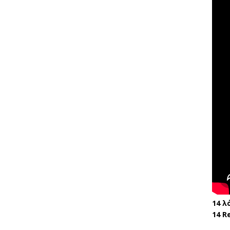
14 λ
14 R