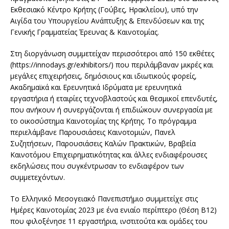
Εκθεσιακό Κέντρο Κρήτης (Γούβες, Ηρακλείου), υπό την
Αιγίδα του Υπουργείου Ανάπτυξης & Επενδύσεων και της
Γενικής Γραμματείας Έρευνας & Καινοτομίας.
Στη διοργάνωση συμμετείχαν περισσότεροι από 150 εκθέτες
(https://innodays.gr/exhibitors/) που περιλάμβαναν μικρές και
μεγάλες επιχειρήσεις, δημόσιους και ιδιωτικούς φορείς,
Ακαδημαϊκά και Ερευνητικά Ιδρύματα με ερευνητικά
εργαστήρια ή εταιρίες τεχνοβλαστούς και θεσμικοί επενδυτές,
που ανήκουν ή συνεργάζονται ή επιδιώκουν συνεργασία με
το οικοσύστημα Καινοτομίας της Κρήτης. Το πρόγραμμα
περιελάμβανε Παρουσιάσεις Καινοτομιών, Πανελ
Συζητήσεων, Παρουσιάσεις Καλών Πρακτικών, Βραβεία
Καινοτόμου Επιχειρηματικότητας και άλλες ενδιαφέρουσες
εκδηλώσεις που συγκέντρωσαν το ενδιαφέρον των
συμμετεχόντων.
Το Ελληνικό Μεσογειακό Πανεπιστήμιο συμμετείχε στις
Ημέρες Καινοτομίας 2023 με ένα ενιαίο περίπτερο (Θέση Β12)
που φιλοξένησε 11 εργαστήρια, ινστιτούτα και ομάδες του