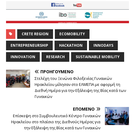
CRETE REGION
ECOMOBILITY
ENTREPRENEURSHIP
HACKATHON
INNODAYS
INNOVATION
RESEARCH
SUSTAINABLE MOBILITY
ΠΡΟΗΓΟΎΜΕΝΟ
Στελέχη του Ξενώνα Φιλοξενίας Γυναικών
Ηρακλείου μίλησαν στο ΕΛΜΕΠΑ με αφορμή τη
Διεθνή Ημέρα για την Εξάλειψη της Βίας κατά των
Γυναικών
ΕΠΌΜΕΝΟ
Επίσκεψη στο Συμβουλευτικό Κέντρο Γυναικών
Ηρακλείου στο πλαίσιο της Διεθνούς Ημέρας για
την Εξάλειψη της Βίας κατά των Γυναικών