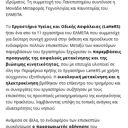
ιδρύματος. Τη συμμετοχή του Πανεπιστημίου συντόνισε η
Μονάδα Μεταφοράς Τεχνολογίας και Καινοτομίας του
ΕΛΜΕΠΑ.
Το
Εργαστήριο Υγείας και Οδικής Ασφάλειας (LaHeRS)
ήταν ένα απο τα 11 εργαστήρια του ΕΛΜΕΠΑ που συμμετείχε
για δεύτερη συνεχή χρονιά στην έκθεση και προσέλκυσε το
ενδιαφέρον πολλών επισκεπτών. Μεταξύ των καινοτόμων
παρεμβάσεων του Εργαστηρίου ξεχώρισαν οι
παρεμβάσεις
προαγωγής της ασφαλούς μετακίνησης και της
βιώσιμης κινητικότητας
, που με επιτυχία υλοποιεί σε
όλη την Περιφέρεια Κρήτης το Εργαστήριο LaHeRS με χρήση
σύγχρονου εξοπλισμού. Η
οικολογική μετακίνηση και η
ηλεκτροκίνηση
βρέθηκαν στο επίκεντρο του τριημέρου και
οι συνεργάτες του εργαστηρίου συζήτησαν με τους
επισκέπτες τις προοπτικές μετασχηματισμού της κινητικότητας
του Ηρακλείου, λαμβάνοντας υπόψη τις τοπικές ανάγκες και
ιδιαιτερότητες του νησιού.
Ανάμεσα σε άλλα, το ενδιαφέρον των επισκεπτών
συγκέντρωσε
ο προσομοιωτής οδήγησης
του