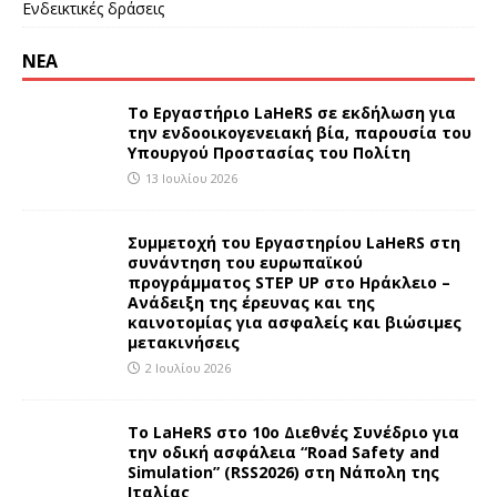
Ενδεικτικές δράσεις
ΝΕΑ
Το Εργαστήριο LaHeRS σε εκδήλωση για
την ενδοοικογενειακή βία, παρουσία του
Υπουργού Προστασίας του Πολίτη
13 Ιουλίου 2026
Συμμετοχή του Εργαστηρίου LaHeRS στη
συνάντηση του ευρωπαϊκού
προγράμματος STEP UP στο Ηράκλειο –
Ανάδειξη της έρευνας και της
καινοτομίας για ασφαλείς και βιώσιμες
μετακινήσεις
2 Ιουλίου 2026
To LaHeRS στο 10ο Διεθνές Συνέδριο για
την οδική ασφάλεια “Road Safety and
Simulation” (RSS2026) στη Νάπολη της
Ιταλίας