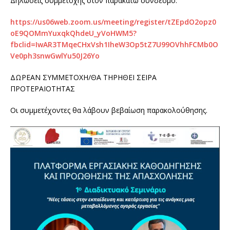
Δηλώσεις συμμετοχής στον παρακάτω σύνδεσμο:
https://us06web.zoom.us/meeting/register/tZEpdO2opz0
oE9QOMmYuxqkQhdeU_yVoHWM5?
fbclid=IwAR3TMqeCHxVsh1IheW3Op5tZ7U99OVhhFCMb0O
Ve0ph3snwGwlYu50J26Yo
ΔΩΡΕΑΝ ΣΥΜΜΕΤΟΧΗ/ΘΑ ΤΗΡΗΘΕΙ ΣΕΙΡΑ
ΠΡΟΤΕΡΑΙΟΤΗΤΑΣ
Οι συμμετέχοντες θα λάβουν βεβαίωση παρακολούθησης.