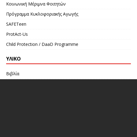
Κοινωνική Μέριμνα Φοιτητών
Πρόγραμμα Κυκλοφοριακής Αγωγής
SAFETeen
ProtAct-Us
Child Protection / DaaD Programme
ΥΛΙΚΌ
Βιβλία
Βίντεο
Σεμινάρια
Συνέδρια
Συνεντεύξεις
Δράσεις/Εκδηλώσεις