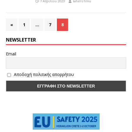
7 Απριλίου 2023
lahers hmu
«
1
…
7
8
NEWSLETTER
Email
Αποδοχή πολιτικής απορρήτου