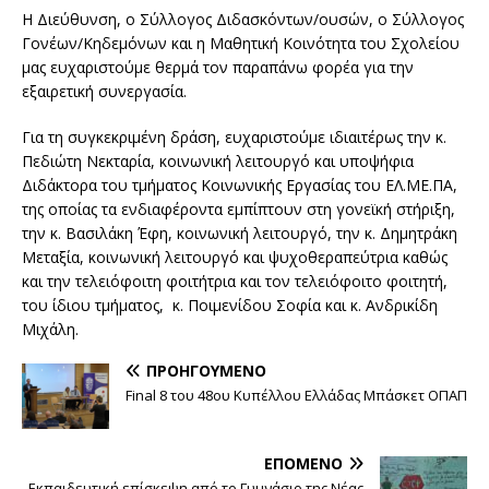
Η Διεύθυνση, ο Σύλλογος Διδασκόντων/ουσών, o Σύλλογος
Γονέων/Κηδεμόνων και η Μαθητική Κοινότητα του Σχολείου
μας ευχαριστούμε θερμά τον παραπάνω φορέα για την
εξαιρετική συνεργασία.
Για τη συγκεκριμένη δράση, ευχαριστούμε ιδιαιτέρως την κ.
Πεδιώτη Νεκταρία, κοινωνική λειτουργό και υποψήφια
Διδάκτορα του τμήματος Κοινωνικής Εργασίας του ΕΛ.ΜΕ.ΠΑ,
της οποίας τα ενδιαφέροντα εμπίπτουν στη γονεϊκή στήριξη,
την κ. Βασιλάκη Έφη, κοινωνική λειτουργό, την κ. Δημητράκη
Μεταξία, κοινωνική λειτουργό και ψυχοθεραπεύτρια καθώς
και την τελειόφοιτη φοιτήτρια και τον τελειόφοιτο φοιτητή,
του ίδιου τμήματος, κ. Ποιμενίδου Σοφία και κ. Ανδρικίδη
Μιχάλη.
ΠΡΟΗΓΟΎΜΕΝΟ
Final 8 του 48ου Κυπέλλου Ελλάδας Μπάσκετ ΟΠΑΠ
ΕΠΌΜΕΝΟ
Εκπαιδευτική επίσκεψη από το Γυμνάσιο της Νέας