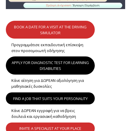
BOOK A DATE FOR A VISIT AT THE DRIVING
SIMULATOR
Προγραμμάτισε εκπαιδευτική επίσκεψη
στον προσομοιωτή οδήγησης
APPLY FOR DIAGNOSTIC TEST FOR LEARNING
DISABILITIES
Κάνε αίτηση για ΔΩΡΕΑΝ αξιολόγηση για
μαθησιακές δυσκολίες
FIND A JOB THAT SUITS YOUR PERSONALITY
Κάνε ΔΩΡΕΑΝ εγγραφή για να βρεις
δουλειά και εργασιακή καθοδήγηση
INVITE A SPECIALIST AT YOUR PLACE