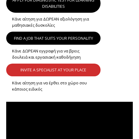
APPLY FOR DIAGNOSTIC TEST FOR LEARNING
DISABILITIES
Κάνε αίτηση για ΔΩΡΕΑΝ αξιολόγηση για
μαθησιακές δυσκολίες
FIND A JOB THAT SUITS YOUR PERSONALITY
Κάνε ΔΩΡΕΑΝ εγγραφή για να βρεις
δουλειά και εργασιακή καθοδήγηση
INVITE A SPECIALIST AT YOUR PLACE
Κάνε αίτηση για να έρθει στο χώρο σου
κάποιος ειδικός