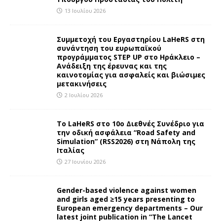
13 Ιουλίου 2026
Συμμετοχή του Εργαστηρίου LaHeRS στη
συνάντηση του ευρωπαϊκού
προγράμματος STEP UP στο Ηράκλειο –
Ανάδειξη της έρευνας και της
καινοτομίας για ασφαλείς και βιώσιμες
μετακινήσεις
2 Ιουλίου 2026
To LaHeRS στο 10ο Διεθνές Συνέδριο για
την οδική ασφάλεια “Road Safety and
Simulation” (RSS2026) στη Νάπολη της
Ιταλίας
27 Ιουνίου 2026
Gender-based violence against women
and girls aged ≥15 years presenting to
European emergency departments – Our
latest joint publication in “The Lancet