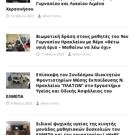
Γυμνασίου και Λυκείου Λιμένα
Χερσονήσου
12 Μαΐου 2023
lahers hmu
Βιωματική δράση στους μαθητές του 9ου
Γυμνασίου Ηρακλείου με θέμα «Θέτω
υγιή όρια – Μαθαίνω να λέω όχι»
11 Μαΐου 2023
lahers hmu
Επίσκεψη του Συνδέσμου Ιδιοκτητών
Φροντιστηρίων Μέσης Εκπαίδευσης Ν.
Ηρακλείου “ΠΛΑΤΩΝ” στο Εργαστήριο
Υγείας και Οδικής Ασφάλειας του
ΕΛΜΕΠΑ
8 Μαΐου 2023
lahers hmu
Ειδικοί ψυχικής υγείας της κινητής
μονάδας μαθησιακών δυσκολιών του
ΕΛΜΕΠΑ και του εργαστηρίου LaHeRS