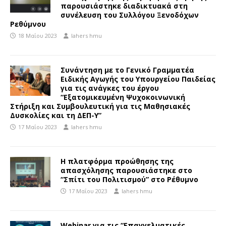
παρουσιάστηκε διαδικτυακά στη
συνέλευση του Συλλόγου Ξενοδόχων
Ρεθύμνου
18 Μαΐου 2023
lahers hmu
Συνάντηση με το Γενικό Γραμματέα
Ειδικής Αγωγής του Υπουργείου Παιδείας
για τις ανάγκες του έργου
“Εξατομικευμένη Ψυχοκοινωνική
Στήριξη και Συμβουλευτική για τις Μαθησιακές
Δυσκολίες και τη ΔΕΠ-Υ”
17 Μαΐου 2023
lahers hmu
Η πλατφόρμα προώθησης της
απασχόλησης παρουσιάστηκε στο
“Σπίτι του Πολιτισμού” στο Ρέθυμνο
17 Μαΐου 2023
lahers hmu
Webinar για τις “Επαγγελματικές